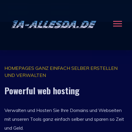
HOMEPAGES GANZ EINFACH SELBER ERSTELLEN
Hosting digital technology web
Hosting digital technology web
UND VERWALTEN
solution!
solution!
Powerful web hosting
Automated Control Panel with Up to 50% Off Hosting
Automated Control Panel with Up to 50% Off Hosting
Verwalten und Hosten Sie Ihre Domains und Webseiten
Starting from $2.50/Month.
Starting from $2.50/Month.
mit unseren Tools ganz einfach selber und sparen so Zeit
und Geld.