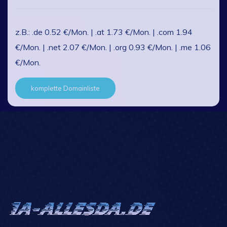
z.B.: .de 0.52 €/Mon. | .at 1.73 €/Mon. | .com 1.94
€/Mon. | .net 2.07 €/Mon. | .org 0.93 €/Mon. | .me 1.06
€/Mon.
komplette Domainliste