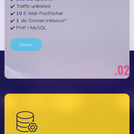
✔️ Traffic unlimited
✔️
10
E-Mail-Postfächer
✔️
1
.de-Domain inklusive*
✔️ PHP / MySQL
Details
.02