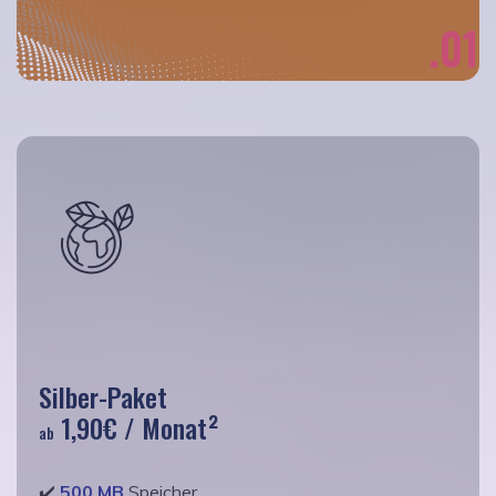
.01
Silber-Paket
1,90€
/ Monat²
ab
✔️
500 MB
Speicher