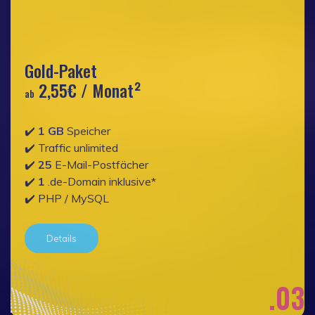
Gold-Paket
2,55€
/ Monat²
ab
✔️
1 GB
Speicher
✔️ Traffic unlimited
✔️
25
E-Mail-Postfächer
✔️
1
.de-Domain inklusive*
✔️ PHP / MySQL
Details
.03